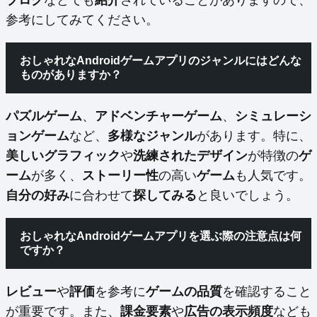
ブログ
などでも
紹介
されていることがありますので、
参考にしてみてください。
おしゃれなAndroidゲームアプリのジャンルにはどんな
ものがありますか？
パズルゲーム
、
アドベンチャーゲーム
、
シミュレーシ
ョンゲーム
など、
多様なジャンル
があります。特に、
美しいグラフィック
や
洗練されたデザイン
が特徴の
ゲ
ーム
が多く、
ストーリー性
の高い
ゲーム
も人気です。
自分の好み
に合わせて
探してみる
と良いでしょう。
おしゃれなAndroidゲームアプリを選ぶ際の注意点は何
ですか？
レビュー
や
評価
を参考に
ゲームの品質
を確認すること
が重要です。また、
課金要素
や
広告の表示頻度
なども