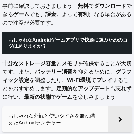
事前に確認しておきましょう。
無料
で
ダウンロード
で
きる
ゲーム
でも、
課金
によって
有利
になる場合がある
ので注意が必要です。
おしゃれなAndroidゲームアプリで快適に遊ぶためのコ
ツはありますか？
十分なストレージ容量
と
メモリ
を確保することが大切
です。また、
バッテリー消費
を抑えるために、
グラフ
ィック設定
を調整したり、
Wi-Fi環境
で
プレイ
するこ
とをおすすめします。
定期的なアップデート
も忘れず
に行い、
最新の状態
で
ゲーム
を楽しみましょう。
おしゃれな外観と使いやすさを兼ね備
えたAndroidランチャー