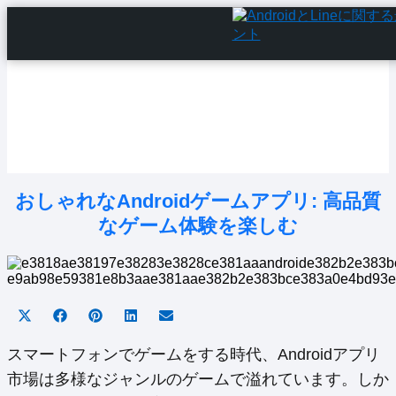
Home
Android Tutorials
Android Apps
Android Issues
Android Settings
Line
おしゃれなAndroidゲームアプリ: 高品質
なゲーム体験を楽しむ
Share
Share
Share
Share
Share
on
on
on
on
on
X
Facebook
Pinterest
LinkedIn
Email
スマートフォンでゲームをする時代、Androidアプリ
(Twitter)
市場は多様なジャンルのゲームで溢れています。しか