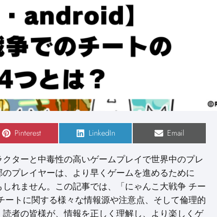
S
Pinterest
S
LinkedIn
S
Email
h
h
h
a
a
a
r
r
r
ラクターと中毒性の高いゲームプレイで世界中のプレ
e
e
e
o
o
o
部のプレイヤーは、より早くゲームを進めるために
n
n
n
もしれません。この記事では、「にゃんこ大戦争 チー
、チートに関する様々な情報源や注意点、そして倫理的
。読者の皆様が、情報を正しく理解し、より楽しくゲ