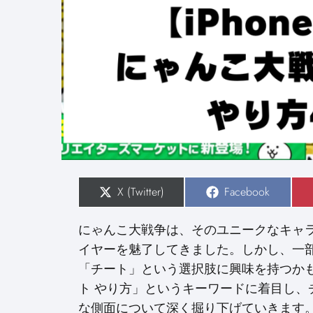
S
X (Twitter)
S
Facebook
h
h
a
a
r
r
にゃんこ大戦争は、そのユニークなキャ
e
e
o
o
イヤーを魅了してきました。しかし、一
n
n
「チート」という選択肢に興味を持つか
ト やり方」というキーワードに着目し
な側面について深く掘り下げていきます