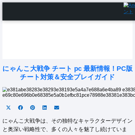
Home
Android Tutorials
Android Apps
Android Issues
Android Settings
Line
にゃんこ大戦争 チート pc 最新情報！PC版
チート対策＆安全プレイガイド
Share
Share
Share
Share
Share
on
on
on
on
on
X
Facebook
Pinterest
LinkedIn
Email
にゃんこ大戦争は、その独特なキャラクターデザイン
(Twitter)
と奥深い戦略性で、多くの人々を魅了し続けていま