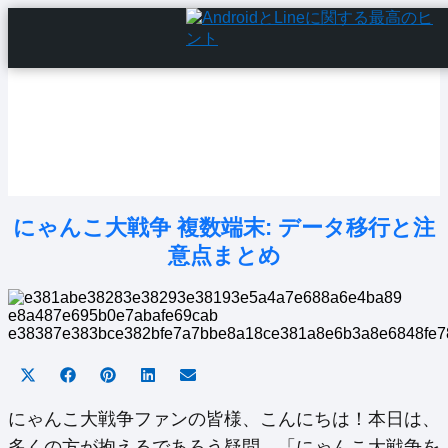
Home
Android Tutorials
Android Apps
Android Issues
Android Settings
Line
にゃんこ大戦争 複数端末: データ移行と注
意点まとめ
Share
Share
Share
Share
Share
on
on
on
on
on
X
Facebook
Pinterest
LinkedIn
Email
にゃんこ大戦争ファンの皆様、こんにちは！本日は、
(Twitter)
多くの方が抱えるであろう疑問、「にゃんこ大戦争を