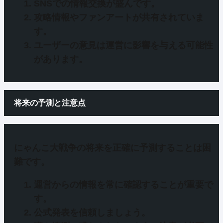
SNS
での情報交換が盛んです。
攻略情報
や
ファンアート
が共有されていま
す。
ユーザーの意見
は運営に影響を与える可能性
があります。
将来の予測と注意点
にゃんこ大戦争の
将来を正確に予測することは困
難
です。
運営からの情報
を常に確認することが重要で
す。
公式発表
を信頼しましょう。