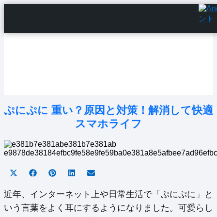
Home
Android Tutorials
Android Apps
Android Issues
Android Settings
Line
ぷにぷに 重い？原因と対策！解消して快適
スマホライフ
Share
Share
Share
Share
Share
on
on
on
on
on
X
Facebook
Pinterest
LinkedIn
Email
近年、インターネット上や日常生活で「ぷにぷに」と
(Twitter)
いう言葉をよく耳にするようになりました。可愛らし