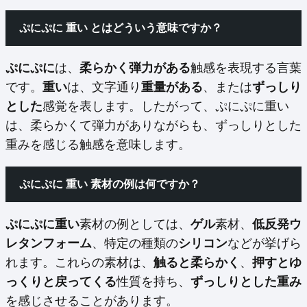
ぷにぷに 重い とはどういう意味ですか？
ぷにぷに
は、
柔らかく弾力がある
触感を表現する言葉
です。
重い
は、文字通り
重量がある
、または
ずっしり
とした
感覚を表します。したがって、ぷにぷに重い
は、柔らかくて弾力がありながらも、ずっしりとした
重みを感じる触感を意味します。
ぷにぷに 重い 素材の例は何ですか？
ぷにぷに重い
素材の例としては、
ゲル
素材、
低反発ウ
レタンフォーム
、特定の種類の
シリコン
などが挙げら
れます。これらの素材は、
触ると柔らかく
、
押すとゆ
っくりと戻ってくる
性質を持ち、
ずっしりとした重み
を感じさせることがあります。