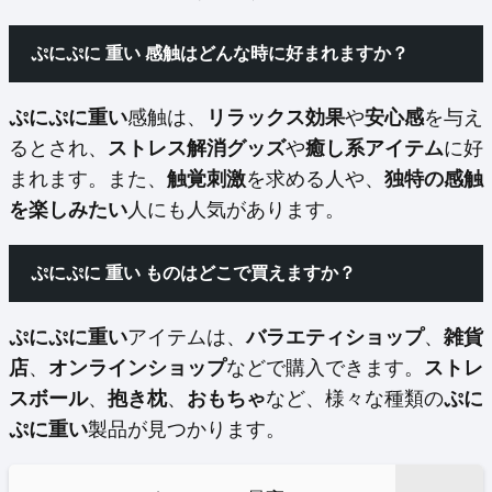
ぷにぷに 重い 感触はどんな時に好まれますか？
ぷにぷに重い
感触は、
リラックス効果
や
安心感
を与え
るとされ、
ストレス解消グッズ
や
癒し系アイテム
に好
まれます。また、
触覚刺激
を求める人や、
独特の感触
を楽しみたい
人にも人気があります。
ぷにぷに 重い ものはどこで買えますか？
ぷにぷに重い
アイテムは、
バラエティショップ
、
雑貨
店
、
オンラインショップ
などで購入できます。
ストレ
スボール
、
抱き枕
、
おもちゃ
など、様々な種類の
ぷに
ぷに重い
製品が見つかります。