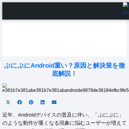
Home
Android Tutorials
Android Apps
Android Issues
Android Settings
Line
ぷにぷにAndroid重い？原因と解決策を徹
底解説！
Share
Share
Share
Share
Share
on
on
on
on
on
X
Facebook
Pinterest
LinkedIn
Email
近年、Androidデバイスの普及に伴い、「ぷにぷに」
(Twitter)
のような動作が重くなる現象に悩むユーザーが増えて