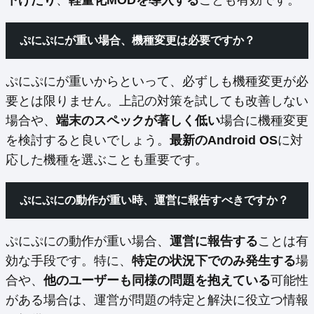
ぷにぷにが重い場合、機種変更は必要ですか？
ぷにぷにが重いからといって、必ずしも機種変更が必
要とは限りません。上記の対策を試しても改善しない
場合や、
端末のスペックが著しく低い
場合に機種変更
を検討すると良いでしょう。
最新のAndroid OS
に対
応した機種を選ぶことも重要です。
ぷにぷにの動作が重い時、運営に報告すべきですか？
ぷにぷにの動作が重い場合、
運営に報告する
ことは有
効な手段です。特に、
特定の状況下でのみ発生する
場
合や、
他のユーザーも同様の問題を抱えている
可能性
がある場合は、運営が問題の特定と解決に役立つ情報