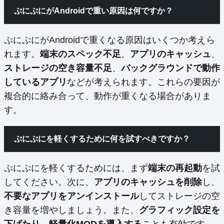
ぷにぷにがAndroidで重い原因は何ですか？
ぷにぷにがAndroidで重くなる原因はいくつか考えら
れます。
端末のスペック不足
、
アプリのキャッシュ
、
ストレージの空き容量不足
、
バックグラウンドで動作
しているアプリ
などが考えられます。これらの要因が
複合的に絡み合って、動作が重くなる場合がありま
す。
ぷにぷにを軽くするために何を試すべきですか？
ぷにぷにを軽くするためには、まず
端末の再起動
を試
してください。次に、
アプリのキャッシュを削除
し、
不要なアプリをアンインストール
してストレージの空
き容量を増やしましょう。また、
グラフィック設定を
下げたり
、
軽量化MODを導入する
ことも有効です。