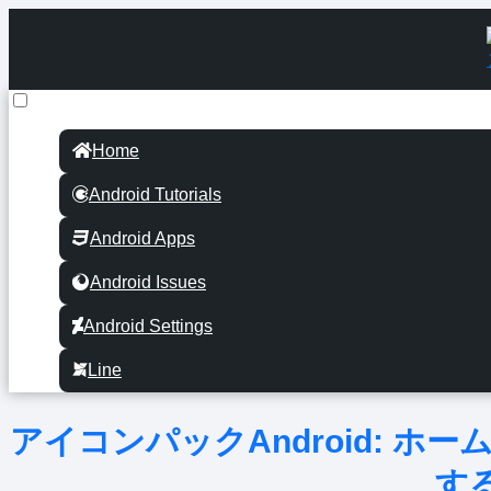
Home
Android Tutorials
Android Apps
Android Issues
Android Settings
Line
アイコンパックAndroid: 
す