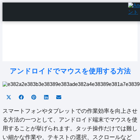
Home
Android Tutorials
Android Apps
Android Issues
Android Settings
Line
アンドロイドでマウスを使用する方法
Share
Share
Share
Share
Share
on
on
on
on
on
X
Facebook
Pinterest
LinkedIn
Email
スマートフォンやタブレットでの作業効率を向上させ
(Twitter)
る方法の一つとして、アンドロイド端末でマウスを使
用することが挙げられます。タッチ操作だけでは難し
い細かな作業や、テキストの選択、スクロールなど