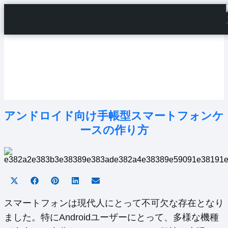
Home
Android Tutorials
Android Apps
Android Issues
Android Settings
Line
アンドロイド向け手帳型スマートフォンケ
ースの作り方
Share
Share
Share
Share
Share
on
on
on
on
on
X
Facebook
Pinterest
LinkedIn
Email
スマートフォンは現代人にとって不可欠な存在となり
(Twitter)
ました。特にAndroidユーザーにとって、多様な機種