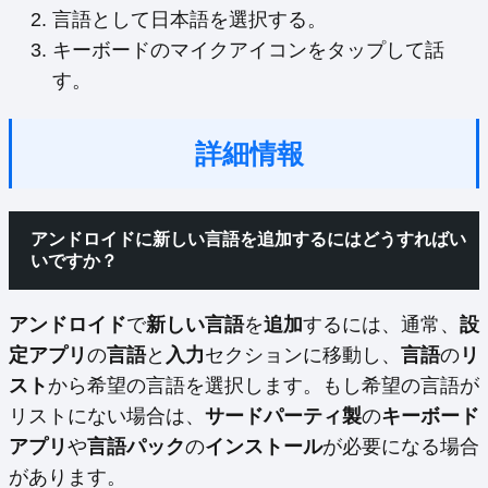
言語として日本語を選択する。
キーボードのマイクアイコンをタップして話
す。
詳細情報
アンドロイドに新しい言語を追加するにはどうすればい
いですか？
アンドロイド
で
新しい言語
を
追加
するには、通常、
設
定アプリ
の
言語
と
入力
セクションに移動し、
言語
の
リ
スト
から希望の言語を選択します。もし希望の言語が
リストにない場合は、
サードパーティ製
の
キーボード
アプリ
や
言語パック
の
インストール
が必要になる場合
があります。