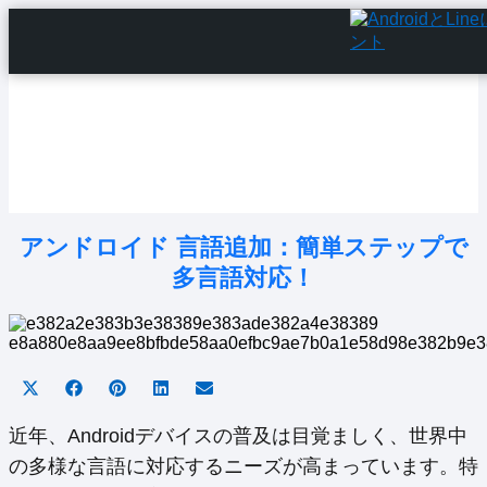
Home
Android Tutorials
Android Apps
Android Issues
Android Settings
Line
アンドロイド 言語追加：簡単ステップで
多言語対応！
Share
Share
Share
Share
Share
on
on
on
on
on
X
Facebook
Pinterest
LinkedIn
Email
近年、Androidデバイスの普及は目覚ましく、世界中
(Twitter)
の多様な言語に対応するニーズが高まっています。特