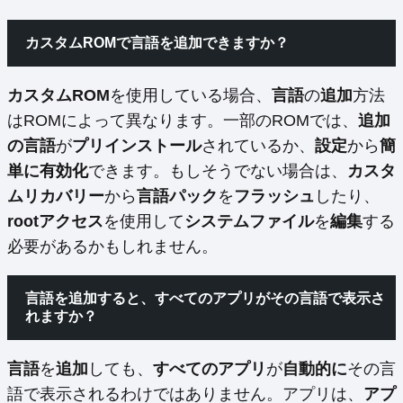
カスタムROMで言語を追加できますか？
カスタムROM
を使用している場合、
言語
の
追加
方法
はROMによって異なります。一部のROMでは、
追加
の言語
が
プリインストール
されているか、
設定
から
簡
単に有効化
できます。もしそうでない場合は、
カスタ
ムリカバリー
から
言語パック
を
フラッシュ
したり、
rootアクセス
を使用して
システムファイル
を
編集
する
必要があるかもしれません。
言語を追加すると、すべてのアプリがその言語で表示さ
れますか？
言語
を
追加
しても、
すべてのアプリ
が
自動的に
その言
語で表示されるわけではありません。アプリは、
アプ