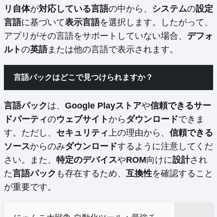
リ自体
が
対応している言語
の中から、
システム
の
設定
言語
に基づいて
表示言語
を選択します。したがって、
アプリがその言語をサポートしていない場合、
デフォ
ルト
の
英語
または他の言語で表示されます。
言語パックはどこで見つけられますか？
言語パック
は、
Google Playストア
や
信頼できるサー
ドパーティ
の
ウェブサイト
から
ダウンロード
できま
す。ただし、
セキュリティ
上の理由から、
信頼できる
ソース
からのみ
ダウンロード
するように注意してくだ
さい。また、
特定のデバイス
や
ROM
向けに
設計
され
た
言語パック
も存在するため、
互換性
を確認すること
が重要です。