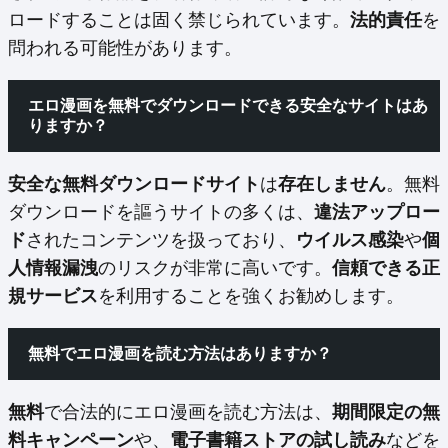
ロードすることは固く禁じられています。
法的責任
を
問われる可能性があります。
エロ漫画を無料でダウンロードできる安全なサイトはあ
りますか？
安全な無料ダウンロードサイト
は
存在しません
。無料
ダウンロードを謳うサイトの多くは、
違法アップロー
ド
されたコンテンツを扱っており、
ウイルス感染
や
個
人情報漏洩
のリスクが非常に高いです。
信頼できる正
規サービス
を利用することを強くお勧めします。
無料でエロ漫画を読む方法はありますか？
無料
で合法的にエロ漫画を読む方法は、
期間限定の無
料キャンペーン
や、
電子書籍ストアの試し読み
などを