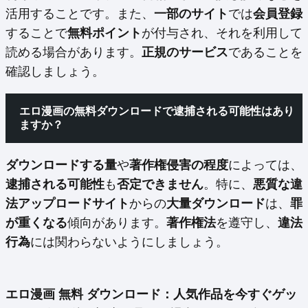
活用することです。また、
一部のサイト
では
会員登録
することで
無料ポイント
が付与され、それを利用して
読める場合があります。
正規のサービス
であることを
確認しましょう。
エロ漫画の無料ダウンロードで逮捕される可能性はあり
ますか？
ダウンロードする量
や
著作権侵害の程度
によっては、
逮捕される可能性
も
否定できません
。特に、
悪質な違
法アップロードサイト
からの
大量ダウンロード
は、
罪
が重くなる
傾向があります。
著作権法
を遵守し、
違法
行為
には関わらないようにしましょう。
エロ漫画 無料 ダウンロード：人気作品を今すぐゲッ