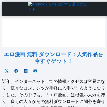
Home
Android Tutorials
Android Apps
Android Issues
Android Settings
Line
エロ漫画 無料 ダウンロード：人気作品を
今すぐゲット！
Share
Share
Share
Share
on
on
on
on
X
Facebook
LinkedIn
Email
近年、インターネット上での情報アクセスは容易にな
(Twitter)
り、様々なコンテンツが手軽に入手できるようになり
ました。その中でも、「エロ漫画」は根強い人気を誇
り、多くの人々がその無料ダウンロードに関心を寄せ