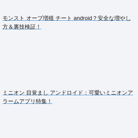
モンスト オーブ増殖 チート android？安全な増やし
方＆裏技検証！
ミニオン 目覚まし アンドロイド：可愛いミニオンア
ラームアプリ特集！