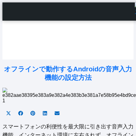
Home
Android Tutorials
Android Apps
Android Issues
Android Settings
Line
オフラインで動作するAndroidの音声入力
機能の設定方法
Share
Share
Share
Share
Share
on
on
on
on
on
X
Facebook
Pinterest
LinkedIn
Email
スマートフォンの利便性を最大限に引き出す音声入力
(Twitter)
機能。インターネット環境に左右されず、オフライン