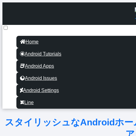
Home
Android Tutorials
Android Apps
Android Issues
Android Settings
Line
スタイリッシュなAndroid
ア