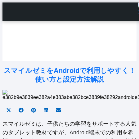
Home
Android Tutorials
Android Apps
Android Issues
Android Settings
Line
スマイルゼミをAndroidで利用しやすく！
使い方と設定方法解説
Share
Share
Share
Share
Share
on
on
on
on
on
X
Facebook
Pinterest
LinkedIn
Email
スマイルゼミは、子供たちの学習をサポートする人気
(Twitter)
のタブレット教材ですが、Android端末での利用を希