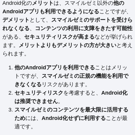
Android化の
メリット
は、スマイルゼミ以外の
他の
Androidアプリも利用できるようになる
ことですが、
デメリット
として、
スマイルゼミのサポートを受けら
れなくなる
、
コンテンツの利用に支障をきたす可能性
がある、
セキュリティリスクが高まる
などが挙げられ
ます。
メリットよりもデメリットの方が大きい
と考え
られます。
他のAndroidアプリを利用できる
ことはメリッ
トですが、
スマイルゼミの正規の機能を利用で
きなくなる
リスクがあります。
セキュリティリスク
を考慮すると、
Android化
は推奨できません
。
スマイルゼミのコンテンツを最大限に活用する
ため
には、
Android化せずに利用する
ことが最
適です。