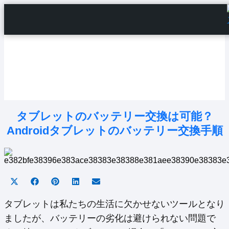
Home
Android Tutorials
Android Apps
Android Issues
Android Settings
Line
タブレットのバッテリー交換は可能？
Androidタブレットのバッテリー交換手順
Share
Share
Share
Share
Share
on
on
on
on
on
X
Facebook
Pinterest
LinkedIn
Email
タブレットは私たちの生活に欠かせないツールとなり
(Twitter)
ましたが、バッテリーの劣化は避けられない問題で