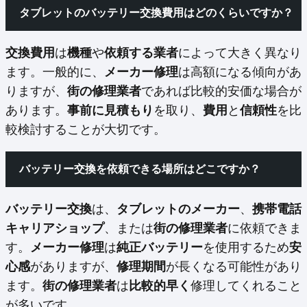
タブレットのバッテリー交換費用はどのくらいですか？
交換費用
は
機種
や
依頼する業者
によって大きく異なり
ます。一般的に、
メーカー修理
は高額になる傾向があ
りますが、
街の修理業者
であれば比較的安価な場合が
あります。
事前に見積もり
を取り、
費用
と
信頼性
を比
較検討することが大切です。
バッテリー交換を依頼できる場所はどこですか？
バッテリー交換
は、
タブレットのメーカー
、
携帯電話
キャリアショップ
、または
街の修理業者
に依頼できま
す。
メーカー修理
は
純正バッテリー
を使用するため
安
心感
がありますが、
修理期間
が長くなる可能性があり
ます。
街の修理業者
は
比較的早く
修理してくれること
が多いです。