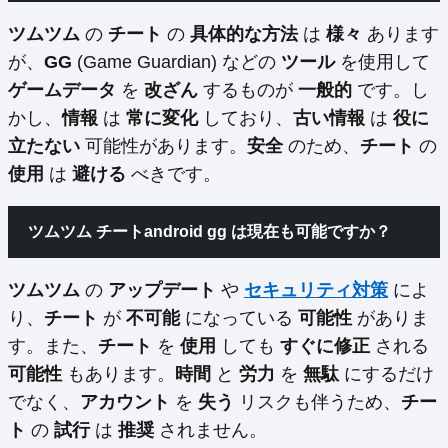
ツムツム
の
チート
の
具体的な方法
は
様々
あります
が、
GG
(Game Guardian) などの
ツール
を使用して
ゲームデータ
を
改ざん
するものが
一般的
です。し
かし、
情報
は
常に変化
しており、
古い情報
は
役に
立たない
可能性があります。
安全
のため、
チート
の
使用
は
避ける
べきです。
ツムツム チートandroid gg は現在も可能ですか？
ツムツム
の
アップデート
や
セキュリティ対策
によ
り、
チート
が
不可能
になっている
可能性
がありま
す。また、
チート
を
使用
しても
すぐに修正
される
可能性
もあります。
時間
と
労力
を
無駄
にするだけ
でなく、
アカウント
を
失う
リスクも伴うため、
チー
ト
の
試行
は
推奨
されません。