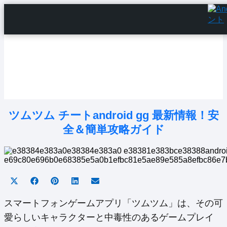
Home
Android Tutorials
Android Apps
Android Issues
Android Settings
Line
ツムツム チートandroid gg 最新情報！安
全＆簡単攻略ガイド
Share
Share
Share
Share
Share
on
on
on
on
on
X
Facebook
Pinterest
LinkedIn
Email
スマートフォンゲームアプリ「ツムツム」は、その可
(Twitter)
愛らしいキャラクターと中毒性のあるゲームプレイ