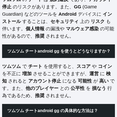
停止
のリスクがあります。また、
GG
(Game
Guardian) などのツールを
Android
デバイスに
イン
ストール
することは、
セキュリティ
上の
リスク
も
伴います。
個人情報
の漏洩や
マルウェア感染
の可能
性があるので、
推奨
されません。
ツムツム チートandroid gg を使うとどうなりますか？
ツムツム
で
チート
を使用すると、
スコア
や
コイン
を不正に
増加
させることができますが、
運営
に
検
知
されると
アカウント停止
になる
可能性
が
高い
で
す。また、
他のプレイヤー
との
公平性
を
損なう
行
為であるため、
推奨
されません。
ツムツム チートandroid gg の具体的な方法は？