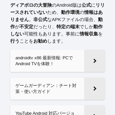
ディアボロの大冒険
のAndroid版は
公式
に
リリ
ースされていない
ため、
動作環境
の
情報はあ
りません
。
非公式
なAPKファイルの場合、
動
作
が
不安定
だったり、
特定の端末
でしか
動作
しない
可能性もあります。事前に
情報収集
を
行う
ことを
お勧め
します。
androidtv x86 最新情報: PCで
Android TVを体験！
ゲームガーディアン：チート対
策・使い方ガイド
YouTube Android 対応バージョ