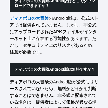
ディアボロの大冒険Android版はどこでダウン
ロードできますか？
ディアボロの大冒険
のAndroid版は、
公式スト
ア
では
提供されていません
。しかし、
非公式
に
アップロードされたAPKファイル
が
インタ
ーネット上
に存在する
可能性
があります。た
だし、
セキュリティ上のリスク
があるため、
注意が必要
です。
ディアボロの大冒険Android版は無料ですか？
ディアボロの大冒険
のAndroid版が
公式
に
リリ
ースされていない
ため、
無料
かどうかを
判断
することはできません
。
非公式
に
配布されて
いる
場合は、
提供者によって価格が異なる
場