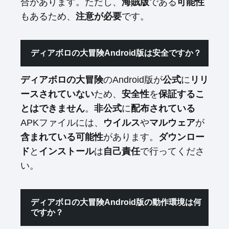
合があります。ただし、
海賊版
である
可能性
もあるため、
注意が必要
です。
ディアボロの大冒険Android版は安全ですか？
ディアボロの大冒険
のAndroid版が
公式
に
リリ
ースされていない
ため、
安全性
を
保証するこ
とはできません
。
非公式
に
配布されている
APKファイルには、
ウイルス
や
マルウェア
が
含まれている可能性
があります。
ダウンロー
ド
と
インストール
は
自己責任
で行ってくださ
い。
ディアボロの大冒険Android版の動作環境は何
ですか？