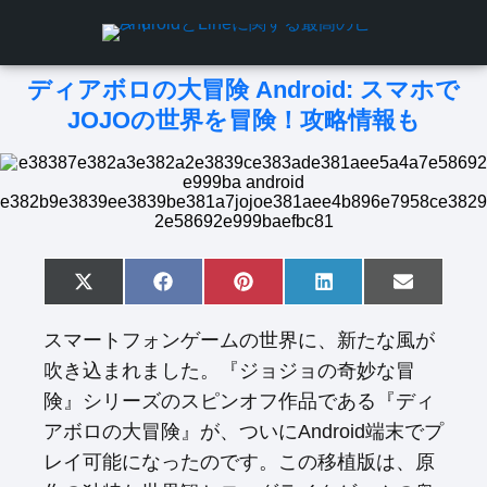
ディアボロの大冒険 Android: スマホで
JOJOの世界を冒険！攻略情報も
S
X
S
F
S
P
S
L
S
E
h
(
h
a
h
i
h
i
h
m
a
T
a
c
a
n
a
n
a
a
スマートフォンゲームの世界に、新たな風が
r
w
r
e
r
t
r
k
r
i
e
i
e
b
e
e
e
e
e
l
吹き込まれました。『ジョジョの奇妙な冒
o
t
o
o
o
r
o
d
o
n
t
n
o
n
e
n
I
n
険』シリーズのスピンオフ作品である『ディ
e
k
s
n
r
t
アボロの大冒険』が、ついにAndroid端末でプ
)
レイ可能になったのです。この移植版は、原