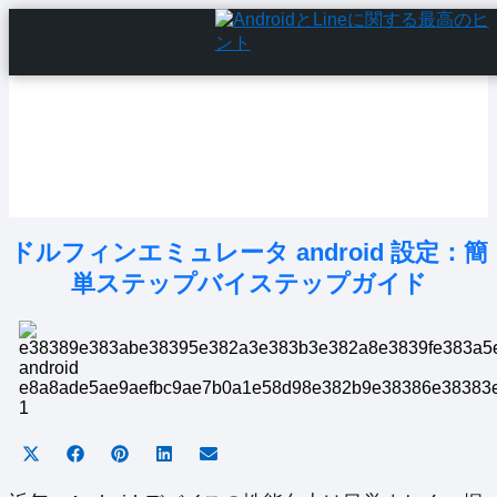
Home
Android Tutorials
Android Apps
Android Issues
Android Settings
Line
ドルフィンエミュレータ android 設定：簡
単ステップバイステップガイド
Share
Share
Share
Share
Share
on
on
on
on
on
X
Facebook
Pinterest
LinkedIn
Email