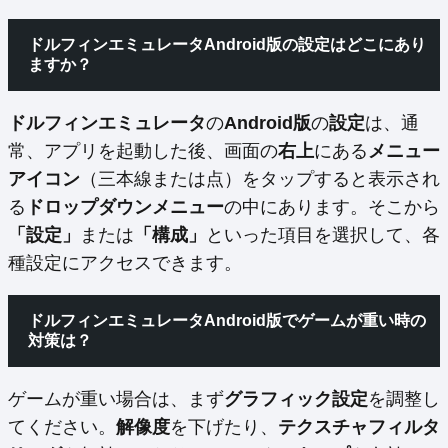
ドルフィンエミュレータAndroid版の設定はどこにあり
ますか？
ドルフィンエミュレータ
の
Android版
の
設定
は、通
常、アプリを起動した後、画面の
右上
にある
メニュー
アイコン
（三本線または点）をタップすると表示され
る
ドロップダウンメニュー
の中にあります。そこから
「設定」
または
「構成」
といった項目を選択して、各
種設定にアクセスできます。
ドルフィンエミュレータAndroid版でゲームが重い時の
対策は？
ゲームが重い場合は、まず
グラフィック設定
を調整し
てください。
解像度
を下げたり、
テクスチャフィルタ