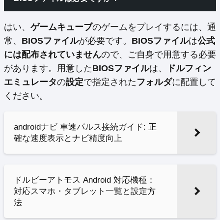
はい、
ゲームキューブ
のゲームをプレイするには、通
常、
BIOSファイル
が必要です。
BIOSファイル
は
公式
には配布されていません
ので、ご自身で用意する必要
があります。用意した
BIOSファイル
は、
ドルフィン
エミュレータ
の
設定
で指定された
フォルダ
に配置して
ください。
androidナビ 車速パルス接続ガイド: 正
確な速度表示とナビ精度向上
ドルビーアトモス Android 対応機種：
対応スマホ・タブレット一覧と設定方
法