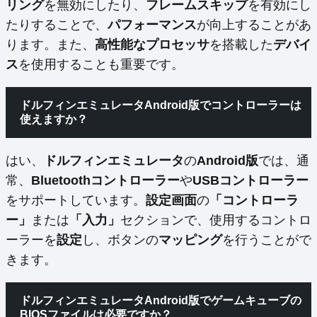
リング
を無効にしたり、
フレームスキップ
を有効にし
たりすることで、
パフォーマンス
が向上することがあ
ります。また、
高性能なプロセッサ
を搭載した
デバイ
ス
を使用することも重要です。
ドルフィンエミュレータAndroid版でコントローラーは
使えますか？
はい、
ドルフィンエミュレータ
の
Android版
では、通
常、
Bluetoothコントローラー
や
USBコントローラー
をサポートしています。
設定画面
の
「コントローラ
ー」
または
「入力」
セクションで、使用するコントロ
ーラーを
設定
し、ボタンの
マッピング
を行うことがで
きます。
ドルフィンエミュレータAndroid版でゲームキューブの
BIOSファイルは必要ですか？