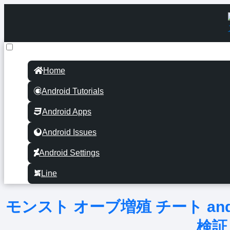
Home
Android Tutorials
Android Apps
Android Issues
Android Settings
Line
モンスト オーブ増殖 チート an
検証