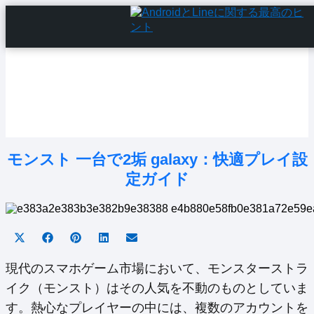
Home
Android Tutorials
Android Apps
Android Issues
Android Settings
Line
モンスト 一台で2垢 galaxy：快適プレイ設
定ガイド
Share
Share
Share
Share
Share
on
on
on
on
on
X
Facebook
Pinterest
LinkedIn
Email
現代のスマホゲーム市場において、モンスターストラ
(Twitter)
イク（モンスト）はその人気を不動のものとしていま
す。熱心なプレイヤーの中には、複数のアカウントを