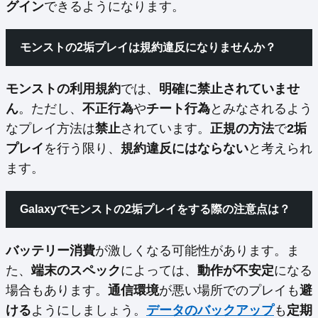
グイン
できるようになります。
モンストの2垢プレイは規約違反になりませんか？
モンストの利用規約
では、
明確に禁止されていませ
ん
。ただし、
不正行為
や
チート行為
とみなされるよう
なプレイ方法は
禁止
されています。
正規の方法
で
2垢
プレイ
を行う限り、
規約違反にはならない
と考えられ
ます。
Galaxyでモンストの2垢プレイをする際の注意点は？
バッテリー消費
が激しくなる可能性があります。ま
た、
端末のスペック
によっては、
動作が不安定
になる
場合もあります。
通信環境
が悪い場所でのプレイも
避
ける
ようにしましょう。
データのバックアップ
も
定期