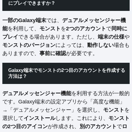
にプレイできますか？
一部のGalaxy端末
では、
デュアルメッセンジャー機
能
を利用して、
モンスト
を
2つのアカウント
で
同時に
プレイ
できる場合があります。ただし、
端末の仕様
や
モンストのバージョン
によっては、
動作しない
場合も
ありますので、
事前に確認
が必要です。
Galaxy端末でモンストの2つ目のアカウントを作成する
方法は？
デュアルメッセンジャー機能
を利用する方法が一般的
です。Galaxy端末の設定アプリから「高度な機能」
→「デュアルメッセンジャー」を選択し、
モンスト
を
選択して
インストール
します。これにより、
モンスト
の2つ目のアイコン
が作成され、
別のアカウント
で
ロ