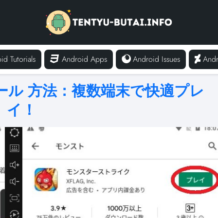
id Tutorials
Android Apps
Android Issues
Andr
ール 方法：複数端末で快適プレ
イ！