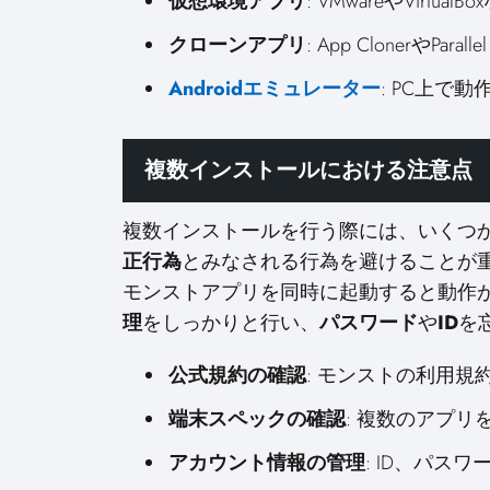
仮想環境アプリ
: VMwareやVirt
クローンアプリ
: App ClonerやP
Androidエミュレーター
: PC上で動作
複数インストールにおける注意点
複数インストールを行う際には、いくつ
正行為
とみなされる行為を避けることが
モンストアプリを同時に起動すると動作
理
をしっかりと行い、
パスワード
や
ID
を
公式規約の確認
: モンストの利用
端末スペックの確認
: 複数のアプ
アカウント情報の管理
: ID、パス