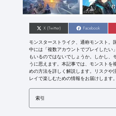
S
X (Twitter)
S
Facebook
h
h
a
a
r
r
モンスターストライク、通称モンスト。
e
e
o
o
中には「複数アカウントでプレイしたい
n
n
もいるのではないでしょうか。しかし、
うに思えます。本記事では、モンストを
めの方法を詳しく解説します。リスクや
レイで楽しむための情報をお届けします
索引