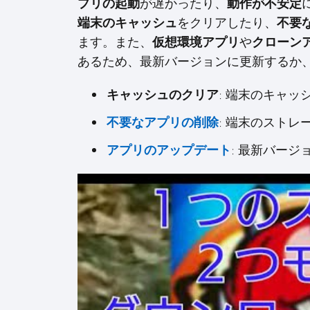
プリの起動
が遅かったり、
動作が不安定
端末のキャッシュ
をクリアしたり、
不要
ます。また、
仮想環境アプリ
や
クローン
あるため、最新バージョンに更新するか
キャッシュのクリア
: 端末のキャ
不要なアプリの削除
: 端末のスト
アプリのアップデート
: 最新バー