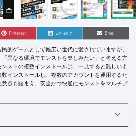
S
Pinterest
S
LinkedIn
S
Email
h
h
h
a
a
a
r
r
r
国民的ゲームとして幅広い世代に愛されていますが、
e
e
e
o
o
o
」「異なる環境でモンストを楽しみたい」と考える方
n
n
n
モンストの複数インストールは、一見すると難しいよ
複数インストールし、複数のアカウントを運用するた
注意点も踏まえ、安全かつ快適にモンストをマルチプ
。