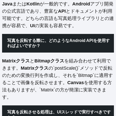
Java
または
Kotlin
が一般的です。
Android
アプリ開発
の公式言語であり、豊富な
API
とドキュメントが利用
可能です。どちらの言語も写真処理ライブラリとの連
携が容易で、
UI
の実装も容易です。
写真を反転する際に、どのようなAndroid APIを使用す
ればよいですか？
Matrixクラス
と
Bitmapクラス
を組み合わせて利用で
きます。
Matrixクラス
の`postScale()`メソッドで反転
のための変換行列を作成し、それを`Bitmap`に適用す
ることで画像を反転させます。
Canvas
を使用する方
法もありますが、`Matrix`の方が簡潔に実装できま
す。
写真を反転させる処理は、UIスレッドで実行すべきです