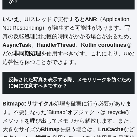
か？
いいえ
、UIスレッドで実行すると
ANR
（Application
Not Responding）が発生する可能性があります。写
真の反転処理は比較的時間がかかる場合があるため、
AsyncTask
、
HandlerThread
、
Kotlin coroutines
な
どの
非同期処理
を使用すべきです。これにより、UIの
応答性を保つことができます。
反転された写真を表示する際、メモリリークを防ぐため
に何に注意すべきですか？
Bitmap
の
リサイクル
処理を確実に行う必要がありま
す。不要になった`Bitmap`オブジェクトは`recycle()`
メソッドを呼び出してメモリから解放します。また、
大きなサイズの
Bitmap
を扱う場合は、
LruCache
など