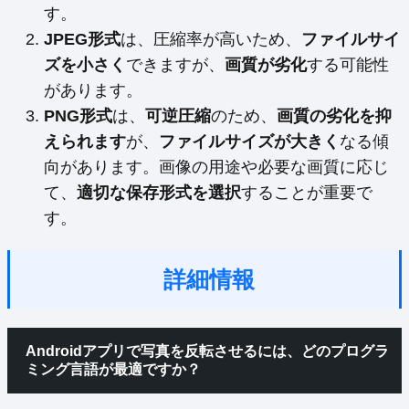
す。
JPEG形式
は、圧縮率が高いため、
ファイルサイ
ズを小さく
できますが、
画質が劣化
する可能性
があります。
PNG形式
は、
可逆圧縮
のため、
画質の劣化を抑
えられます
が、
ファイルサイズが大きく
なる傾
向があります。画像の用途や必要な画質に応じ
て、
適切な保存形式を選択
することが重要で
す。
詳細情報
Androidアプリで写真を反転させるには、どのプログラ
ミング言語が最適ですか？