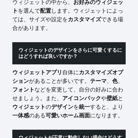
ウィジェットの中から、
お好みのウィジェッ
ト
を選んで
配置
します。ウィジェットによっ
ては、サイズや設定を
カスタマイズ
できる場
合があります。
ウィジェットのデザインをさらに可愛くするに
はどうすれば良いですか？
ウィジェットアプリ
自体に
カスタマイズオプ
ション
があることが多いです。
テーマ
、
色
、
フォント
などを変更して、自分の好みに合わ
せましょう。また、
アイコンパック
や
壁紙
と
ウィジェット
の
デザイン
を
統一
すると、より
一体感
のある
可愛いホーム画面
になります。
ウィジェットが正常に動作しない場合はどうす