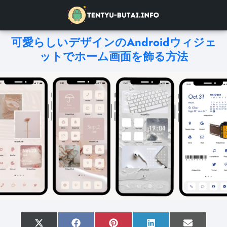
可愛らしいデザインのAndroidウィジェ
ットでホーム画面を飾る方法
S
X
S
F
S
P
S
L
S
E