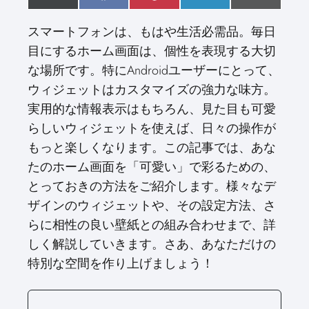
h
(
h
a
h
i
h
i
h
m
a
T
a
c
a
n
a
n
a
a
スマートフォンは、もはや生活必需品。毎日
r
w
r
e
r
t
r
k
r
i
e
i
e
b
e
e
e
e
e
l
目にするホーム画面は、個性を表現する大切
o
t
o
o
o
r
o
d
o
n
t
n
o
n
e
n
I
n
な場所です。特にAndroidユーザーにとって、
e
k
s
n
r
t
ウィジェットはカスタマイズの強力な味方。
)
実用的な情報表示はもちろん、見た目も可愛
らしいウィジェットを使えば、日々の操作が
もっと楽しくなります。この記事では、あな
たのホーム画面を「可愛い」で彩るための、
とっておきの方法をご紹介します。様々なデ
ザインのウィジェットや、その設定方法、さ
らに相性の良い壁紙との組み合わせまで、詳
しく解説していきます。さあ、あなただけの
特別な空間を作り上げましょう！