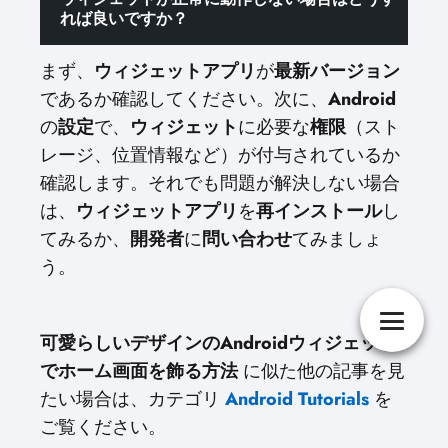
れば良いですか？
まず、
ウィジェットアプリ
が
最新バージョン
であるか確認してください。次に、
Android
の
設定
で、
ウィジェット
に必要な
権限
（スト
レージ、位置情報など）が付与されているか
確認します。それでも問題が解決しない場合
は、
ウィジェットアプリ
を
再インストール
し
てみるか、
開発者
に
問い合わせ
てみましょ
う。
可愛らしいデザインのAndroidウィジェット
でホーム画面を飾る方法
に似た他の記事を見
たい場合は、カテゴリ
Android Tutorials
を
ご覧ください。