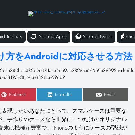
id Tutorials
Android Apps
Android Issues
Andr
方をAndroidに対応させる方法
S
Pinterest
S
LinkedIn
S
Email
h
h
h
a
a
a
r
r
r
を表現したいあなたにとって、スマホケースは重要な
e
e
e
o
o
o
が、手作りのケースなら世界に一つだけのオリジナル
n
n
n
d端末は機種が豊富で、iPhoneのようにケースの型紙が