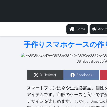
Home
Andro
手作りスマホケースの作り
S
X (Twitter)
S
Facebook
h
h
a
a
r
r
スマートフォンは今や生活必需品。個性
e
e
o
o
アイテムです。市販のケースも良いです
n
n
デザインを楽しめます。しかし、Androi