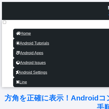
Home
Android Tutorials
Android Apps
Android Issues
Android Settings
Line
方角を正確に表示！Androi
手