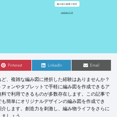
S
Pinterest
S
LinkedIn
S
Email
h
h
h
a
a
a
r
r
r
れど、複雑な編み図に挫折した経験はありませんか？
e
e
e
o
o
o
トフォンやタブレットで手軽に編み図を作成できるア
n
n
n
無料で利用できるものが多数存在します。この記事で
でも簡単にオリジナルデザインの編み図を作成でき
紹介します。創造力を刺激し、編み物ライフをさらに
しましょう。