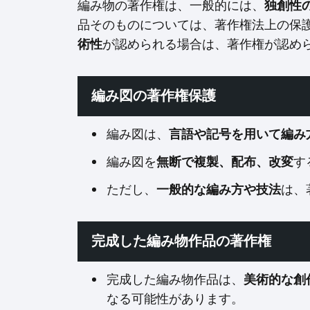
編み物の著作権は、一般的には、
独創性
品そのものについては、著作権法上の保
術性
が認められる場合は、著作権が認め
編み図の著作権保護
編み図は、
言語や記号を用いて編み
編み図を
無断で複製、配布、改変
す
ただし、
一般的な編み方や技法
は、
完成した編み物作品の著作権
完成した編み物作品は、
美術的な創
なる可能性があります。