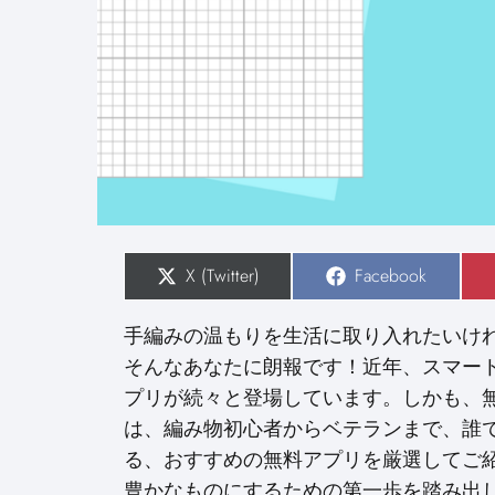
S
X (Twitter)
S
Facebook
h
h
a
a
r
r
手編みの温もりを生活に取り入れたいけ
e
e
o
o
そんなあなたに朗報です！近年、スマー
n
n
プリが続々と登場しています。しかも、
は、編み物初心者からベテランまで、誰
る、おすすめの無料アプリを厳選してご
豊かなものにするための第一歩を踏み出