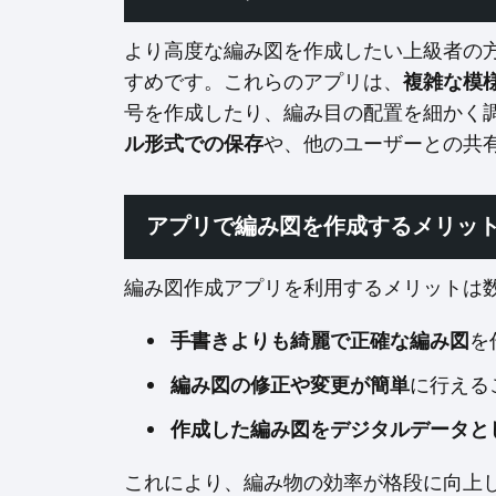
より高度な編み図を作成したい上級者の
すめです。これらのアプリは、
複雑な模
号を作成したり、編み目の配置を細かく
ル形式での保存
や、他のユーザーとの共
アプリで編み図を作成するメリッ
編み図作成アプリを利用するメリットは
手書きよりも綺麗で正確な編み図
を
編み図の修正や変更が簡単
に行える
作成した編み図をデジタルデータと
これにより、編み物の効率が格段に向上