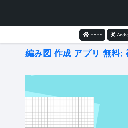
Home
Andro
編み図 作成 アプリ 無料