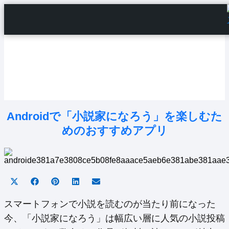
Home
Android Tutorials
Android Apps
Android Issues
Android Settings
Line
Androidで「小説家になろう」を楽しむた
めのおすすめアプリ
Share
Share
Share
Share
Share
on
on
on
on
on
X
Facebook
Pinterest
LinkedIn
Email
スマートフォンで小説を読むのが当たり前になった
(Twitter)
今、「小説家になろう」は幅広い層に人気の小説投稿