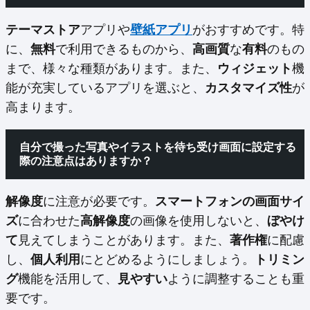
テーマストア
アプリや
壁紙アプリ
がおすすめです。特
に、
無料
で利用できるものから、
高画質
な
有料
のもの
まで、様々な種類があります。また、
ウィジェット
機
能が充実しているアプリを選ぶと、
カスタマイズ性
が
高まります。
自分で撮った写真やイラストを待ち受け画面に設定する
際の注意点はありますか？
解像度
に注意が必要です。
スマートフォンの画面サイ
ズ
に合わせた
高解像度
の画像を使用しないと、
ぼやけ
て
見えてしまうことがあります。また、
著作権
に配慮
し、
個人利用
にとどめるようにしましょう。
トリミン
グ
機能を活用して、
見やすい
ように調整することも重
要です。