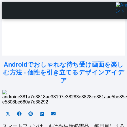
Home
Android Tutorials
Android Apps
Android Issues
Android Settings
Line
Androidでおしゃれな待ち受け画面を楽し
む方法 - 個性を引き立てるデザインアイデ
ア
Share
Share
Share
Share
Share
on
on
on
on
on
X
Facebook
Pinterest
LinkedIn
Email
スマートフォンは、もはや生活必需品。毎日目にする