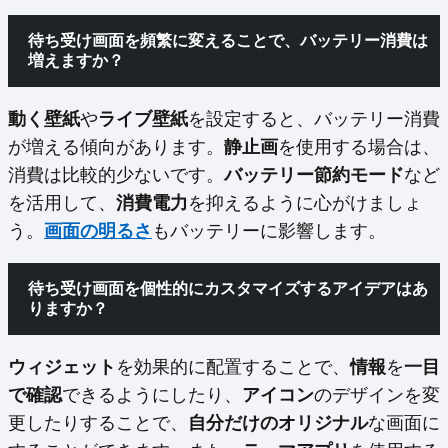
待ち受け画面を頻繁に変えることで、バッテリー消費は
増えますか？
動く壁紙
や
ライブ壁紙
を設定すると、バッテリー消費
が増える傾向があります。
静止画
を使用する場合は、
消費は比較的少ないです。
バッテリー節約モード
など
を活用して、
消費電力
を抑えるように心がけましょ
う。
画面の明るさ
もバッテリーに影響します。
待ち受け画面を個性的にカスタマイズするアイデアはあ
りますか？
ウィジェット
を効果的に配置することで、
情報
を
一目
で確認
できるようにしたり、
アイコン
のデザインを変
更したりすることで、
自分だけのオリジナル
な画面に