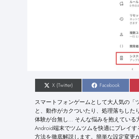
S
X (Twitter)
S
Facebook
h
h
a
a
r
r
スマートフォンゲームとして大人気の「ツム
e
e
o
o
と、動作がカクついたり、処理落ちした
n
n
体験が台無し… そんな悩みを抱えている
Android端末でツムツムを快適にプレ
方法を徹底解説します。簡単な設定変更