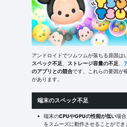
アンドロイドでツムツムが落ちる原因は
スペック不足
、
ストレージ容量の不足
、
のアプリとの競合
です。これらの要因が
があります。
端末のスペック不足
端末の
CPUやGPUの性能が低い
場合
をスムーズに動作させることができ