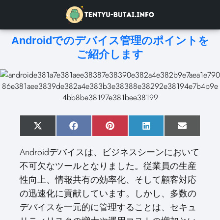
Androidでのデバイス管理のポイントを
ご紹介します
S
X
S
F
S
P
S
L
S
E
h
(
h
a
h
i
h
i
h
m
a
T
a
c
a
n
a
n
a
a
Androidデバイスは、ビジネスシーンにおいて
r
w
r
e
r
t
r
k
r
i
e
i
e
b
e
e
e
e
e
l
不可欠なツールとなりました。従業員の生産
o
t
o
o
o
r
o
d
o
n
t
n
o
n
e
n
I
n
性向上、情報共有の効率化、そして顧客対応
e
k
s
n
r
t
の迅速化に貢献しています。しかし、多数の
)
デバイスを一元的に管理することは、セキュ