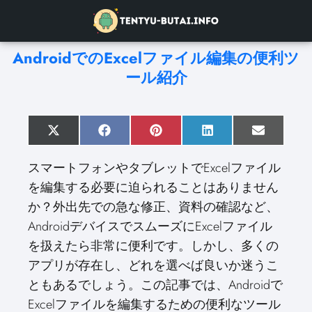
AndroidでのExcelファイル編集の便利ツ
ール紹介
S
X
S
F
S
P
S
L
S
E
h
(
h
a
h
i
h
i
h
m
a
T
a
c
a
n
a
n
a
a
スマートフォンやタブレットでExcelファイル
r
w
r
e
r
t
r
k
r
i
e
i
e
b
e
e
e
e
e
l
を編集する必要に迫られることはありません
o
t
o
o
o
r
o
d
o
n
t
n
o
n
e
n
I
n
か？外出先での急な修正、資料の確認など、
e
k
s
n
r
t
AndroidデバイスでスムーズにExcelファイル
)
を扱えたら非常に便利です。しかし、多くの
アプリが存在し、どれを選べば良いか迷うこ
ともあるでしょう。この記事では、Androidで
Excelファイルを編集するための便利なツール