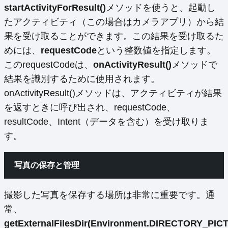
startActivityForResult()
メソッドを使うと、起動し
たアクティビティ（この場合はカメラアプリ）から結
果を受け取ることができます。この結果を受け取るた
めには、
requestCode
という整数値を指定します。
このrequestCodeは、
onActivityResult()
メソッドで
結果を識別するために使用されます。
onActivityResult()メソッドは、アクティビティが結果
を返すときに呼び出され、requestCode、
resultCode、Intent（データを含む）を受け取りま
す。
写真の保存と管理
撮影した写真を保存する場所は非常に重要です。通
常、
getExternalFilesDir(Environment.DIRECTORY_PIC