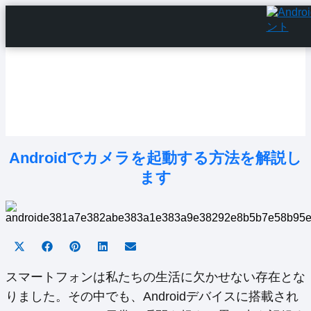
Home
Android Tutorials
Android Apps
Android Issues
Android Settings
Line
Androidでカメラを起動する方法を解説し
ます
Share
Share
Share
Share
Share
on
on
on
on
on
X
Facebook
Pinterest
LinkedIn
Email
スマートフォンは私たちの生活に欠かせない存在とな
(Twitter)
りました。その中でも、Androidデバイスに搭載され