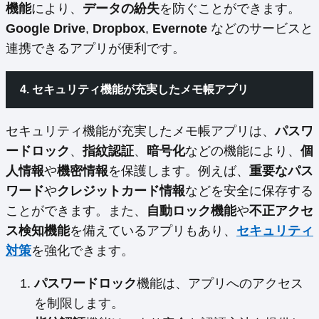
機能
により、
データの紛失
を防ぐことができます。
Google Drive
,
Dropbox
,
Evernote
などのサービスと
連携できるアプリが便利です。
4. セキュリティ機能が充実したメモ帳アプリ
セキュリティ機能が充実したメモ帳アプリは、
パスワ
ードロック
、
指紋認証
、
暗号化
などの機能により、
個
人情報
や
機密情報
を保護します。例えば、
重要なパス
ワード
や
クレジットカード情報
などを安全に保存する
ことができます。また、
自動ロック機能
や
不正アクセ
ス検知機能
を備えているアプリもあり、
セキュリティ
対策
を強化できます。
パスワードロック
機能は、アプリへのアクセス
を制限します。