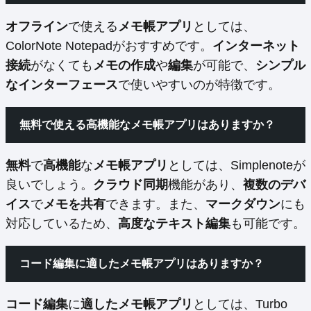
オフライン
で使える
メモ帳アプリ
としては、
ColorNote Notepadがおすすめです。
インターネット
接続
がなくても
メモの作成
や
編集
が可能で、
シンプル
なインターフェース
で使いやすいのが特徴です。
無料で使える高機能なメモ帳アプリはありますか？
無料
で
高機能
な
メモ帳アプリ
としては、Simplenoteが
良いでしょう。
クラウド同期
機能があり、
複数のデバ
イス
で
メモを共有
できます。また、
マークダウン
にも
対応しているため、
高度なテキスト編集
も可能です。
コード編集に適したメモ帳アプリはありますか？
コード編集
に
適したメモ帳アプリ
としては、Turbo