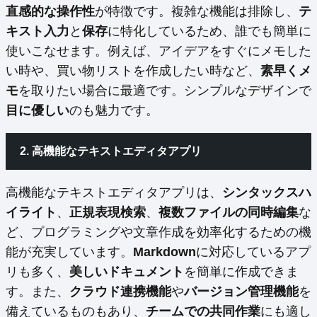
直感的な操作性
が特徴です。複雑な機能は排除し、
テ
キスト入力
と
保存
に特化しているため、誰でも簡単に
使いこなせます。例えば、アイデアをすぐにメモした
い時や、買い物リストを作成したい時など、
素早くメ
モ
を取りたい場合に最適です。シンプルなデザインで
目に優しい
のも魅力です。
2. 高機能なテキストエディタアプリ
高機能なテキストエディタアプリは、
シンタックスハ
イライト
、
正規表現検索
、
複数ファイルの同時編集
な
ど、プログラミングや文章作成を効率化するための機
能が充実しています。
Markdown
に対応しているアプ
リも多く、
美しいドキュメント
を簡単に作成できま
す。また、
クラウド連携機能
や
バージョン管理機能
を
備えているものもあり、
チームでの共同作業
にも適し