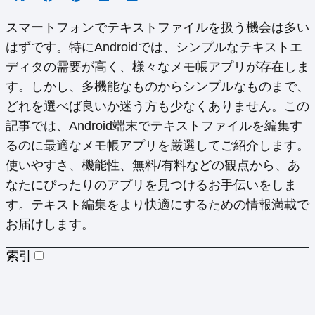
on
on
on
on
on
X
Facebook
Pinterest
LinkedIn
Email
スマートフォンでテキストファイルを扱う機会は多い
(Twitter)
はずです。特にAndroidでは、シンプルなテキストエ
ディタの需要が高く、様々なメモ帳アプリが存在しま
す。しかし、多機能なものからシンプルなものまで、
どれを選べば良いか迷う方も少なくありません。この
記事では、Android端末でテキストファイルを編集す
るのに最適なメモ帳アプリを厳選してご紹介します。
使いやすさ、機能性、無料/有料などの観点から、あ
なたにぴったりのアプリを見つけるお手伝いをしま
す。テキスト編集をより快適にするための情報満載で
お届けします。
索引