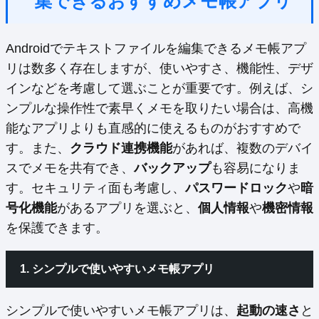
集できるおすすめメモ帳アプリ
Androidでテキストファイルを編集できるメモ帳アプ
リは数多く存在しますが、使いやすさ、機能性、デザ
インなどを考慮して選ぶことが重要です。例えば、シ
ンプルな操作性で素早くメモを取りたい場合は、高機
能なアプリよりも直感的に使えるものがおすすめで
す。また、
クラウド連携機能
があれば、複数のデバイ
スでメモを共有でき、
バックアップ
も容易になりま
す。セキュリティ面も考慮し、
パスワードロック
や
暗
号化機能
があるアプリを選ぶと、
個人情報
や
機密情報
を保護できます。
1. シンプルで使いやすいメモ帳アプリ
シンプルで使いやすいメモ帳アプリは、
起動の速さ
と