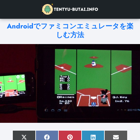
Androidでファミコンエミュレータを楽
しむ方法
S
X
S
F
S
P
S
L
S
E