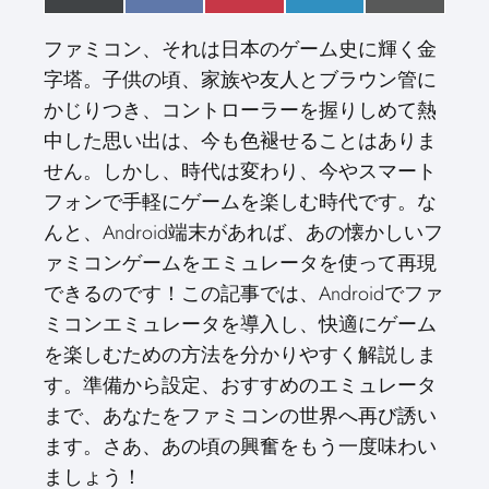
h
(
h
a
h
i
h
i
h
m
a
T
a
c
a
n
a
n
a
a
ファミコン、それは日本のゲーム史に輝く金
r
w
r
e
r
t
r
k
r
i
e
i
e
b
e
e
e
e
e
l
字塔。子供の頃、家族や友人とブラウン管に
o
t
o
o
o
r
o
d
o
n
t
n
o
n
e
n
I
n
かじりつき、コントローラーを握りしめて熱
e
k
s
n
r
t
中した思い出は、今も色褪せることはありま
)
せん。しかし、時代は変わり、今やスマート
フォンで手軽にゲームを楽しむ時代です。な
んと、Android端末があれば、あの懐かしいフ
ァミコンゲームをエミュレータを使って再現
できるのです！この記事では、Androidでファ
ミコンエミュレータを導入し、快適にゲーム
を楽しむための方法を分かりやすく解説しま
す。準備から設定、おすすめのエミュレータ
まで、あなたをファミコンの世界へ再び誘い
ます。さあ、あの頃の興奮をもう一度味わい
ましょう！