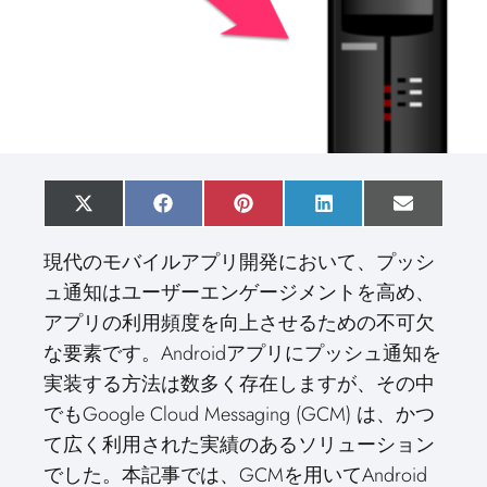
S
X
S
F
S
P
S
L
S
E
h
(
h
a
h
i
h
i
h
m
a
T
a
c
a
n
a
n
a
a
現代のモバイルアプリ開発において、プッシ
r
w
r
e
r
t
r
k
r
i
e
i
e
b
e
e
e
e
e
l
ュ通知はユーザーエンゲージメントを高め、
o
t
o
o
o
r
o
d
o
n
t
n
o
n
e
n
I
n
アプリの利用頻度を向上させるための不可欠
e
k
s
n
r
t
な要素です。Androidアプリにプッシュ通知を
)
実装する方法は数多く存在しますが、その中
でもGoogle Cloud Messaging (GCM) は、かつ
て広く利用された実績のあるソリューション
でした。本記事では、GCMを用いてAndroid