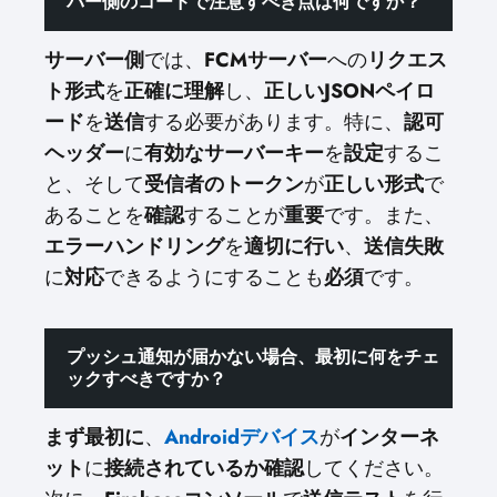
バー側のコードで注意すべき点は何ですか？
サーバー側
では、
FCMサーバー
への
リクエス
ト形式
を
正確に理解
し、
正しいJSONペイロ
ード
を
送信
する必要があります。特に、
認可
ヘッダー
に
有効なサーバーキー
を
設定
するこ
と、そして
受信者のトークン
が
正しい形式
で
あることを
確認
することが
重要
です。また、
エラーハンドリング
を
適切に行い
、
送信失敗
に
対応
できるようにすることも
必須
です。
プッシュ通知が届かない場合、最初に何をチェ
ックすべきですか？
まず最初に
、
Androidデバイス
が
インターネ
ット
に
接続されているか確認
してください。