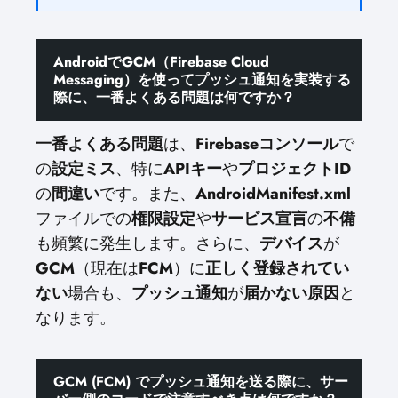
AndroidでGCM（Firebase Cloud
Messaging）を使ってプッシュ通知を実装する
際に、一番よくある問題は何ですか？
一番よくある問題
は、
Firebaseコンソール
で
の
設定ミス
、特に
APIキー
や
プロジェクトID
の
間違い
です。また、
AndroidManifest.xml
ファイルでの
権限設定
や
サービス宣言
の
不備
も頻繁に発生します。さらに、
デバイス
が
GCM
（現在は
FCM
）に
正しく登録されてい
ない
場合も、
プッシュ通知
が
届かない原因
と
なります。
GCM (FCM) でプッシュ通知を送る際に、サー