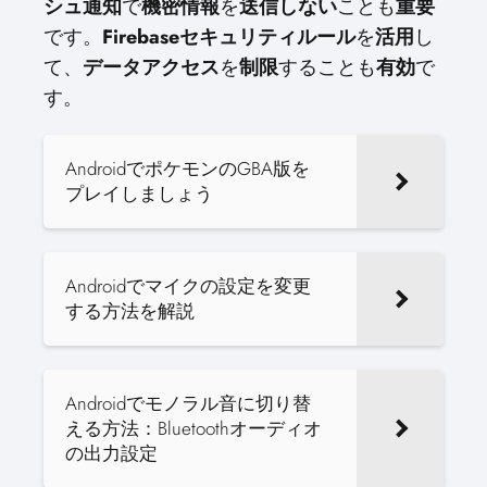
シュ通知
で
機密情報
を
送信しない
ことも
重要
です。
Firebaseセキュリティルール
を
活用
し
て、
データアクセス
を
制限
することも
有効
で
す。
AndroidでポケモンのGBA版を
プレイしましょう
Androidでマイクの設定を変更
する方法を解説
Androidでモノラル音に切り替
える方法：Bluetoothオーディオ
の出力設定