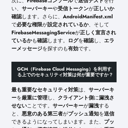
次に、
Firebaseコンソール
で
送信テスト
を行
い、
サーバーキー
や
受信トークン
が
正しいか
確認
します。さらに、
AndroidManifest.xml
で
必要な権限
が
設定されているか
、そして
FirebaseMessagingService
が
正しく宣言され
ているか
も
確認
します。
ログ
を
確認
し、
エラ
ーメッセージ
を探すのも
有効
です。
GCM（Firebase Cloud Messaging）を利用す
る上でのセキュリティ対策は何が重要ですか？
最も重要なセキュリティ対策
は、
サーバーキ
ー
を
厳重に管理
し、
クライアント側
に
漏洩さ
せない
ことです。
サーバーキー
が
漏洩
する
と、
悪意のある第三者
が
プッシュ通知
を
送信
できるようになってしまいます。また、
プッ