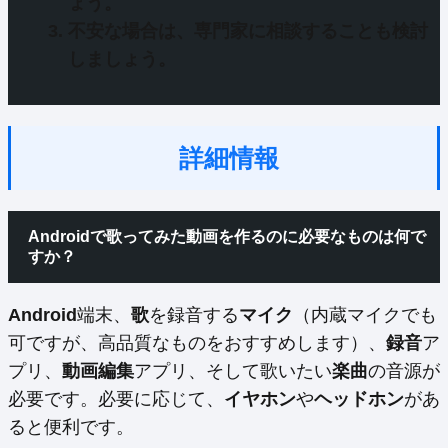
ょう。
不安な場合は、専門家に相談することも検討
しましょう。
詳細情報
Androidで歌ってみた動画を作るのに必要なものは何で
すか？
Android
端末、
歌
を録音する
マイク
（内蔵マイクでも
可ですが、高品質なものをおすすめします）、
録音
ア
プリ、
動画編集
アプリ、そして歌いたい
楽曲
の音源が
必要です。必要に応じて、
イヤホン
や
ヘッドホン
があ
ると便利です。