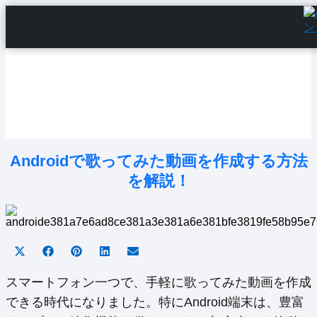
Home
Android Tutorials
Android Apps
Android Issues
Android Settings
Line
Androidで歌ってみた動画を作成する方法
を解説！
Share
Share
Share
Share
Share
on
on
on
on
on
X
Facebook
Pinterest
LinkedIn
Email
スマートフォン一つで、手軽に歌ってみた動画を作成
(Twitter)
できる時代になりました。特にAndroid端末は、豊富