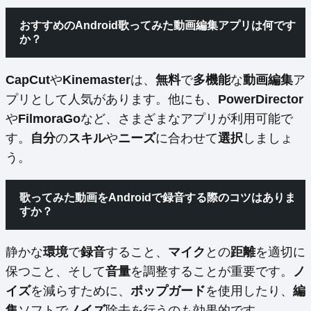
おすすめのAndroid歌ってみた動画編集アプリは何です
か？
CapCut
や
Kinemaster
は、
無料
で
多機能
な
動画編集
ア
プリとして人気があります。他にも、
PowerDirector
や
FilmoraGo
など、さまざまなアプリが利用可能で
す。
自分
の
スキル
や
ニーズ
に合わせて
選択
しましょ
う。
歌ってみた動画をAndroidで録音する際のコツはありま
すか？
静かな
環境
で
録音
すること、
マイク
との
距離
を適切に
保つこと、そして
音量
を調整することが重要です。
ノ
イズ
を減らすために、
ポップガード
を使用したり、
編
集
ソフトで
ノイズ
除去を行うのも効果的です。