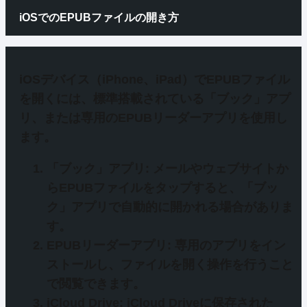
iOSでのEPUBファイルの開き方
iOSデバイス（iPhone、iPad）でEPUBファイル
を開くには、
標準搭載されている「ブック」アプ
リ
、または
専用のEPUBリーダーアプリ
を使用し
ます。
「ブック」アプリ
: メールやウェブサイトか
らEPUBファイルをタップすると、「ブッ
ク」アプリで自動的に開かれる場合がありま
す。
EPUBリーダーアプリ
: 専用のアプリをイン
ストールし、ファイルを開く操作を行うこと
で閲覧できます。
iCloud Drive
: iCloud Driveに保存された