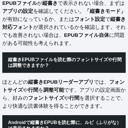
EPUBファイル
が
縦書き
で表示されない場合、まずは
アプリの設定
を確認してください。
「縦書きモード」
が有効になっているか、または
フォント設定
で
縦書き
対応フォント
が選択されているかを確認します。それ
でも改善されない場合は、
EPUBファイル自体
に問題
がある可能性も考えられます。
縦書きEPUBファイルを読む際のフォントサイズや行間
は調整できますか？
ほとんどの
縦書きEPUBリーダーアプリ
では、
フォン
トサイズ
や
行間
を
調整可能
です。アプリの設定画面か
ら、好みの
フォントサイズ
や
行間
を選択することで、
より快適な読書体験を得ることができます。
Androidで縦書きEPUBを読む際に、ルビ（ふりがな）