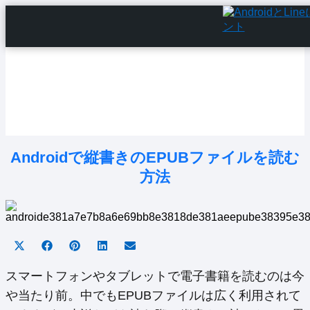
Home
Android Tutorials
Android Apps
Android Issues
Android Settings
Line
Androidで縦書きのEPUBファイルを読む
方法
Share
Share
Share
Share
Share
on
on
on
on
on
X
Facebook
Pinterest
LinkedIn
Email
スマートフォンやタブレットで電子書籍を読むのは今
(Twitter)
や当たり前。中でもEPUBファイルは広く利用されて