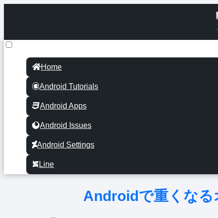
Home
Android Tutorials
Android Apps
Android Issues
Android Settings
Line
Androidで重く