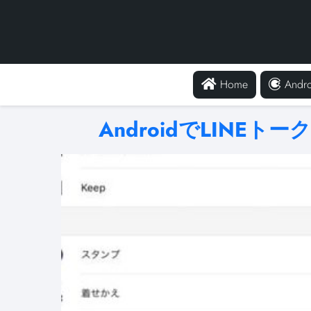
Home
Andro
AndroidでLINE