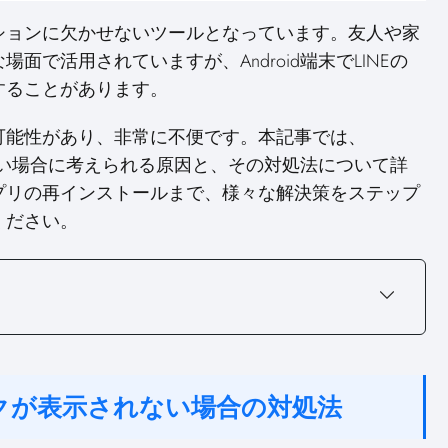
a
a
a
r
r
r
ーションに欠かせないツールとなっています。友人や家
e
e
e
o
o
o
で活用されていますが、Android端末でLINEの
n
n
n
することがあります。
可能性があり、非常に不便です。本記事では、
されない場合に考えられる原因と、その対処法について詳
プリの再インストールまで、様々な解決策をステップ
ください。
Eトークが表示されない場合の対処法