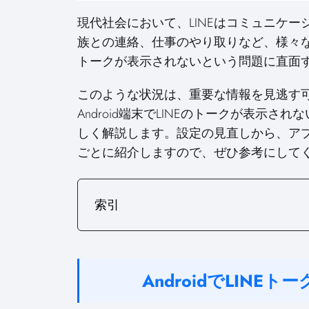
a
a
r
r
現代社会において、LINEはコミュニケ
e
e
o
o
族との連絡、仕事のやり取りなど、様々な場面
n
n
トークが表示されないという問題に直面
このような状況は、重要な情報を見逃す
Android端末でLINEのトークが表示
しく解説します。設定の見直しから、ア
ごとに紹介しますので、ぜひ参考にして
索引
AndroidでLIN