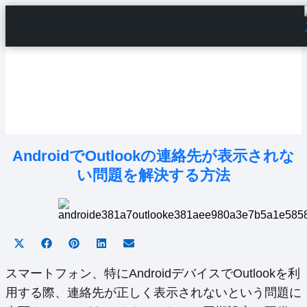
Home
Android Tutorials
Android Apps
Android Issues
Android Settings
Line
AndroidでOutlookの連絡先が表示されな
い問題を解決する方法
Share
Share
Share
Share
Share
on
on
on
on
on
X
Facebook
Pinterest
LinkedIn
Email
スマートフォン、特にAndroidデバイスでOutlookを利
(Twitter)
用する際、連絡先が正しく表示されないという問題に