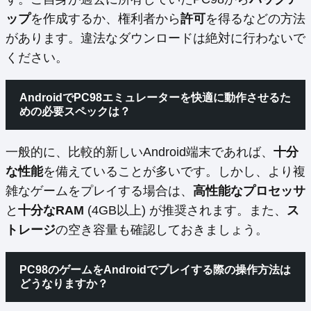
ップ
を作成するか、権利者から
許可
を得るなどの方法
があります。違法なダウンロードは絶対に行わないで
ください。
AndroidでPC98エミュレーターを
快適に動作
させるた
めの
必要スペック
は？
一般的に、比較的新しいAndroid端末であれば、
十分
な性能
を備えていることが多いです。しかし、より複
雑なゲームをプレイする場合は、
高性能なプロセッサ
と
十分なRAM
(4GB以上) が推奨されます。また、
ス
トレージ
の空き容量も確認しておきましょう。
PC98の
ゲーム
をAndroidでプレイする際の
操作方法
は
どうなりますか？