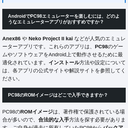
AndroidでPC98エミュレーターを楽しむには、どのよ
うな
エミュレーター
アプリが
おすすめ
ですか？
Anex86
や
Neko Project II kai
などが人気のエミュレ
ーターアプリです。これらのアプリは、
PC98
のゲー
ムやソフトウェアをAndroid上で動作させるために最
適化されています。
インストール
方法や設定について
は、各アプリの公式サイトや解説サイトを参照してく
ださい。
PC98の
ROMイメージ
はどこで
入手
できますか？
PC98の
ROMイメージ
は、著作権で保護されている場
合が多いので、
合法的な入手
方法を探す必要がありま
す。ご自身が過去に所有していたPC98から
バックア