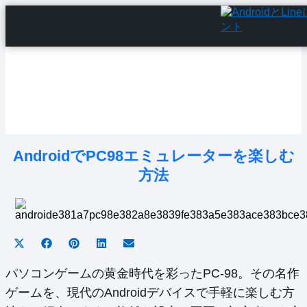
Home
Android Tutorials
Android Apps
Android Issues
Android Settings
Line
AndroidでPC98エミュレーターを楽しむ
方法
Share
Share
Share
Share
Share
on
on
on
on
on
X
Facebook
Pinterest
LinkedIn
Email
パソコンゲームの黄金時代を彩ったPC-98。その名作
(Twitter)
ゲームを、現代のAndroidデバイスで手軽に楽しむ方