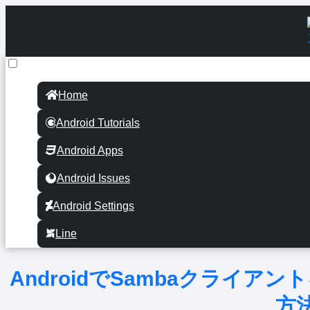
Home
Android Tutorials
Android Apps
Android Issues
Android Settings
Line
AndroidでSambaクライ
方