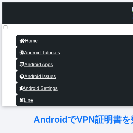
Home
Android Tutorials
Android Apps
Android Issues
Android Settings
Line
AndroidでVPN証明