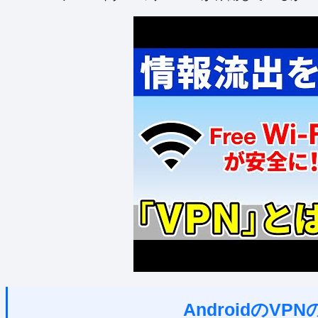
AndroidのV