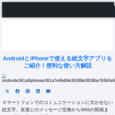
Home
Android Tutorials
Android Apps
Android Issues
Android Settings
Line
AndroidとiPhoneで使える絵文字アプリを
ご紹介！便利な使い方解説
Share
Share
Share
Share
Share
on
on
on
on
on
X
Facebook
Pinterest
LinkedIn
Email
スマートフォンでのコミュニケーションに欠かせない
(Twitter)
絵文字。友達とのメッセージ交換からSNSの投稿ま