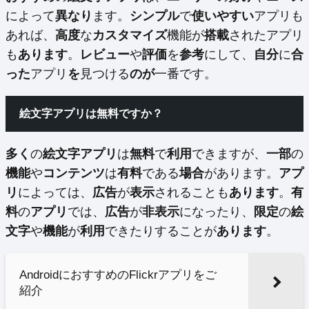
によって
異なり
ます。
シンプル
で
使いやすい
アプリも
あれば、
高度
な
カスタマイズ
機能が
搭載
されたアプリ
も
あります
。
レビュー
や
評価
を
参考
にして、
自分
に
合
った
アプリ
を
見つける
のが
一番です。
絵文字アプリは無料ですか？
多く
の
絵文字アプリ
は
無料
で
利用
できますが、
一部
の
機能
や
コンテンツ
は
有料
である
場合
があります。
アプ
リ
によっては、
広告
が
表示
されることも
あります
。
有
料
の
アプリ
では、
広告
が
非表示
になったり、
限定
の
絵
文字
や
機能
が
利用
できたりすることが
あります
。
AndroidにおすすめのFlickrアプリをご
紹介