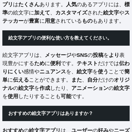
プリ
は
たくさん
あります。
人気
のあるアプリには、
標
準
の絵文字に
加えて
、
カスタマイズ
された
絵文字
や
ス
テッカー
が
豊富
に
用意
されている
もの
もあります。
絵文字アプリの便利な使い方を教えてください。
絵文字アプリは、
メッセージ
や
SNS
の
投稿
を
より
表
現豊かにする
ため
に
便利
です。
テキスト
だけでは
伝わ
りにくい
感情や
ニュアンス
を、
絵文字
を
使う
ことで
簡
単
に
伝える
ことができます。
また
、
自分
だけの
オリジ
ナル
の
絵文字
を
作成
したり、
アニメーション
の
絵文字
を
使用
したりすることも
可能
です。
おすすめの絵文字アプリはありますか？
おすすめ
の
絵文字アプリ
は、
ユーザー
の
好み
や
ニーズ