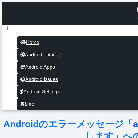
Home
Android Tutorials
Android Apps
Android Issues
Android Settings
Line
Androidのエラーメッセージ「andr
します」へ