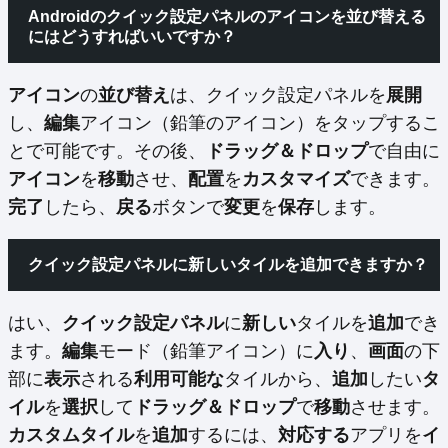
Androidのクイック設定パネルの
アイコン
を
並び替える
にはどうすればいいですか？
アイコン
の
並び替え
は、クイック設定パネルを
展開
し、
編集
アイコン（鉛筆のアイコン）をタップするこ
とで可能です。その後、
ドラッグ＆ドロップ
で自由に
アイコン
を
移動
させ、
配置
を
カスタマイズ
できます。
完了
したら、
戻る
ボタンで
変更
を
保存
します。
クイック設定パネルに
新しい
タイルを
追加
できますか？
はい、
クイック設定パネル
に
新しい
タイルを
追加
でき
ます。
編集
モード（鉛筆アイコン）に
入り
、
画面
の下
部に
表示
される
利用可能な
タイルから、
追加
したい
タ
イル
を
選択
して
ドラッグ＆ドロップ
で
移動
させます。
カスタムタイル
を
追加
するには、
対応する
アプリを
イ