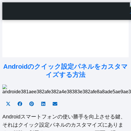
Home
Android Tutorials
Android Apps
Android Issues
Android Settings
Line
Androidのクイック設定パネルをカスタマ
イズする方法
Share
Share
Share
Share
Share
on
on
on
on
on
X
Facebook
Pinterest
LinkedIn
Email
Androidスマートフォンの使い勝手を向上させる鍵、
(Twitter)
それはクイック設定パネルのカスタマイズにありま