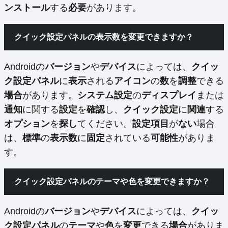
ンストール
する
必要
があります。
クイック設定パネルの
表示数
を
変更
できますか？
Androidの
バージョン
や
デバイス
によっては、
クイッ
ク設定パネル
に
表示
される
アイコン
の
数
を
調整
できる
場合
があります。
システム設定
の
ディスプレイ
または
通知
に関する
設定
を
確認
し、
クイック設定
に
関連
する
オプション
を
探し
てください。
設定項目
が
ない
場合
は、
標準
の
表示数
に
固定
されている
可能性
がありま
す。
クイック設定パネルの
テーマ
や
色
を
変更
できますか？
Androidの
バージョン
や
デバイス
によっては、
クイッ
ク設定パネル
の
テーマ
や
色
を
変更
できる
場合
がありま