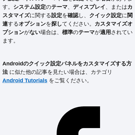
す。
システム設定
の
テーマ
、
ディスプレイ
、または
カ
スタマイズ
に関する
設定
を
確認
し、
クイック設定
に
関
連
する
オプション
を
探し
てください。
カスタマイズオ
プション
が
ない
場合は、
標準
の
テーマ
が
適用
されてい
ます。
Androidのクイック設定パネルをカスタマイズする方
法
に似た他の記事を見たい場合は、カテゴリ
Android Tutorials
をご覧ください。