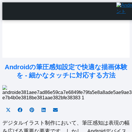
Home
Android Tutorials
Android Apps
Android Issues
Android Settings
Line
Androidの筆圧感知設定で快適な描画体験
を - 細かなタッチに対応する方法
Share
Share
Share
Share
Share
on
on
on
on
on
X
Facebook
Pinterest
LinkedIn
Email
デジタルイラスト制作において、筆圧感知は表現の幅
(Twitter)
を広げる重要な要素です。しかし、Androidデバイス