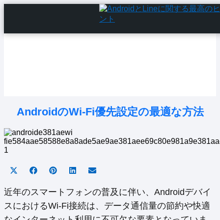
Home
Android Tutorials
Android Apps
Android Issues
Android Settings
Line
AndroidのWi-Fi優先設定の最適な方法
Share
Share
Share
Share
Share
on
on
on
on
on
X
Facebook
Pinterest
LinkedIn
Email
近年のスマートフォンの普及に伴い、Androidデバイ
(Twitter)
スにおけるWi-Fi接続は、データ通信量の節約や快適
なインターネット利用に不可欠な要素となっていま