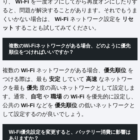
り、
Wi-Fi
を一度オフにしてから再度オンにしたりす
ると、問題が解決することがあります。それでもうま
くいかない場合は、
Wi-Fi
ネットワーク設定を
リセ
ット
することも試してみてください。
複数のWi-Fiネットワークがある場合、どのように優先
順位をつければいいですか？
複数の
Wi-Fi
ネットワークがある場合、
優先順位
を
つける際は、最も
安定
していて
高速
なネットワー
クを最も
優先
度の高いネットワークとして設定しま
す。通常、
自宅
や
職場
の
Wi-Fi
を優先的に設定し、
公共の
Wi-Fi
などを
優先順位
の低いネットワークと
して設定するのが良いでしょう。
Wi-Fi優先設定を変更すると、バッテリー消費に影響は
ありますか？