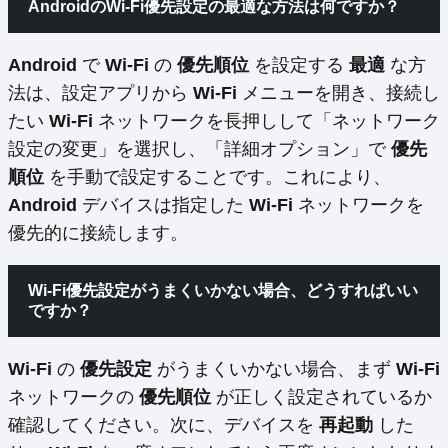
AndroidのWi-Fi優先設定の最適な方法は何ですか？
Android
で
Wi-Fi
の
優先順位
を設定する
最適
な方
法は、設定アプリから
Wi-Fi
メニューを開き、接続し
たい
Wi-Fi
ネットワークを長押しして「ネットワーク
設定の変更」を選択し、「詳細オプション」で
優先
順位
を手動で設定することです。これにより、
Android
デバイスは指定した
Wi-Fi
ネットワークを
優先的に接続します。
Wi-Fi優先設定がうまくいかない場合、どうすればいい
ですか？
Wi-Fi
の
優先設定
がうまくいかない場合、まず
Wi-Fi
ネットワークの
優先順位
が正しく設定されているか
確認してください。次に、デバイスを
再起動
した