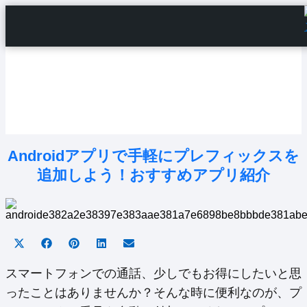
Home
Android Tutorials
Android Apps
Android Issues
Android Settings
Line
Androidアプリで手軽にプレフィックスを
追加しよう！おすすめアプリ紹介
Share
Share
Share
Share
Share
on
on
on
on
on
X
Facebook
Pinterest
LinkedIn
Email
スマートフォンでの通話、少しでもお得にしたいと思
(Twitter)
ったことはありませんか？そんな時に便利なのが、プ