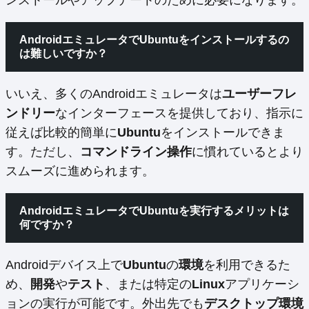
ンストールやアップデートのために必要になります。
AndroidエミュレータでUbuntuをインストールするの
は難しいですか？
いいえ、多くのAndroidエミュレータは
ユーザーフレ
ンドリー
なインターフェースを提供しており、指示に
従えば比較的簡単に
Ubuntu
をインストールできま
す。ただし、
コマンドライン操作
に慣れているとより
スムーズに進められます。
AndroidエミュレータでUbuntuを実行するメリットは
何ですか？
Androidデバイス上で
Ubuntu
の
環境
を利用できるた
め、
開発
や
テスト
、または特定の
Linux
アプリケーシ
ョンの実行が可能です。外出先でも
デスクトップ環境