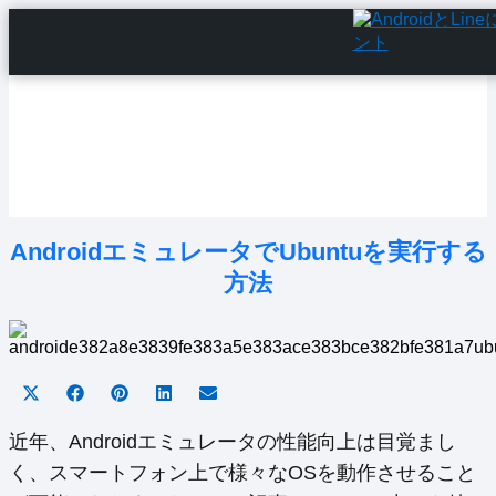
Home
Android Tutorials
Android Apps
Android Issues
Android Settings
Line
AndroidエミュレータでUbuntuを実行する
方法
Share
Share
Share
Share
Share
on
on
on
on
on
X
Facebook
Pinterest
LinkedIn
Email
近年、Androidエミュレータの性能向上は目覚まし
(Twitter)
く、スマートフォン上で様々なOSを動作させること